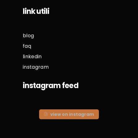
link utili
blog
faq
linkedin
instagram
instagram feed
view on instagram