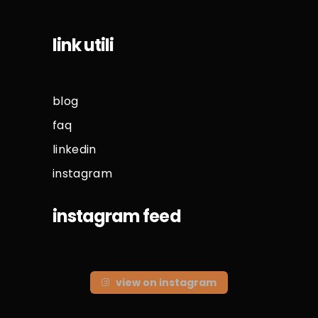
link utili
blog
faq
linkedin
instagram
instagram feed
view on instagram