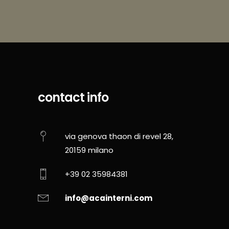
contact info
via genova thaon di revel 28,
20159 milano
+39 02 35984381
info@acainterni.com