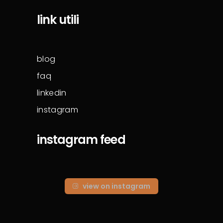
link utili
blog
faq
linkedin
instagram
instagram feed
view on instagram