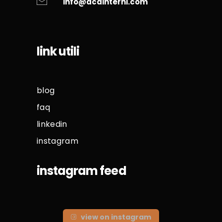
info@acainterni.com
link utili
blog
faq
linkedin
instagram
instagram feed
view on instagram