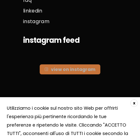
faq
linkedin
instagram
instagram feed
view on instagram
x
Utilizziamo i cookie sul nostro sito Web per offrirti
aca interni s.r.l. - via genova thaon di
l'esperienza più pertinente ricordando le tue
revel, 28
preferenze e ripetendo le visite. Cliccando "ACCETTO
20159 milano - p.i. 10548870962 - tutti
TUTTI", acconsenti all'uso di TUTTI i cookie secondo la