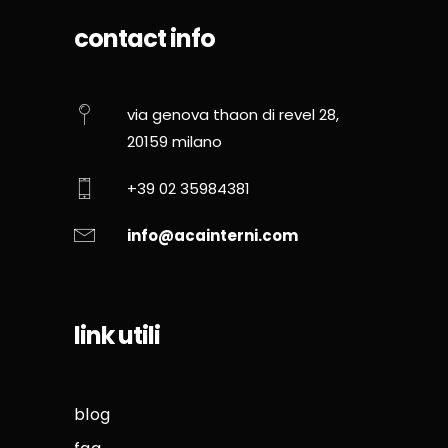
contact info
via genova thaon di revel 28,
20159 milano
+39 02 35984381
info@acainterni.com
link utili
blog